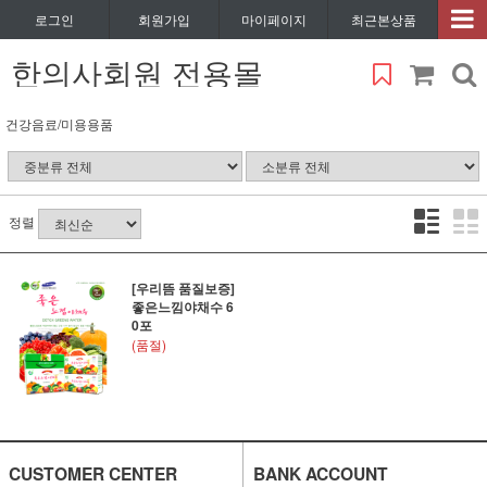
로그인
회원가입
마이페이지
최근본상품
한의사회원 전용몰
건강음료/미용용품
정렬
[우리뜸 품질보증]
좋은느낌야채수 6
0포
(품절)
CUSTOMER CENTER
BANK ACCOUNT