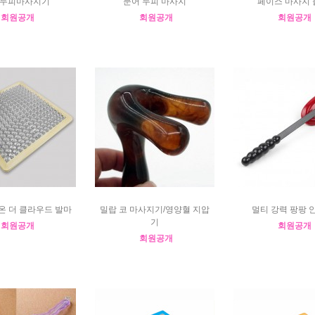
두피마사지기
문어 두피 마사지
페이스 마사지 
회원공개
회원공개
회원공개
온 더 클라우드 발마
밀랍 코 마사지기/영양혈 지압
멀티 강력 팡팡 
기
회원공개
회원공개
회원공개