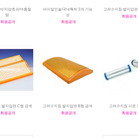
방석/지압효과/여름철
바이칼인솔/국내특허 3개 기능
고려수지침 발지압판 
땀
성
회원공개
회원공개
회원공개
 발지압판 C형 금색
고려수지침 발지압판 B형 금색
고려수지침 이온 
회원공개
회원공개
회원공개