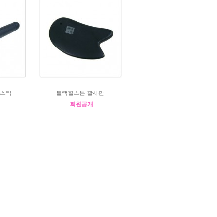
티스틱
블랙힐스톤 괄사판
회원공개