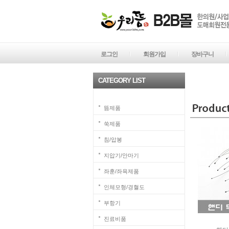
로그인
회원가입
장바구니
CATEGORY LIST
뜸제품
쑥제품
침/압봉
지압기/안마기
좌훈/좌욕제품
인체모형/경혈도
부항기
진료비품