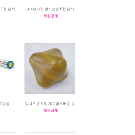
C형 은색
고려수지침 발지압판 B형 은색
회원공개
지압봉
향나무 손지압기/고급스러운 원
회원공개