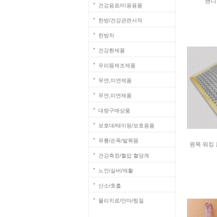
핸디
건강음료/미용용품
한방/건강관련서적
한방차
건강환제품
우리뜸제조제품
무연,미연제품
무연,미연제품
대량구매상품
보호대/테이핑/보호용품
무릎/손목/발목뜸
원목 워킹 
건강측정/혈압 혈당계
노인/실버/재활
산소/호흡
물리치료/안마/찜질