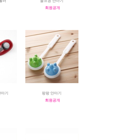
롤러
골프공 안마기
회원공개
안마기
팡팡 안마기
회원공개