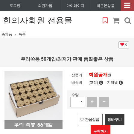
로그인
회원가입
마이페이지
최근본상품
한의사회원 전용몰
뜸제품
쑥봉
0
우리쑥봉 56개입/최저가 판매 품질좋은 상품
회원공개
상품가
원
배송비
(고정)
지역별
수량
관심상품
장바구니
구매하기